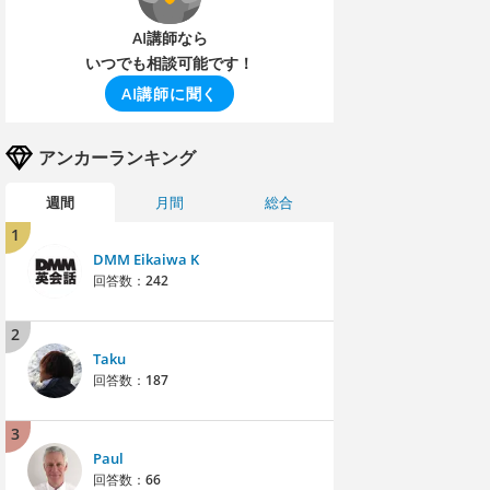
AI講師なら
いつでも相談可能です！
AI講師に聞く
アンカーランキング
週間
月間
総合
1
DMM Eikaiwa K
回答数：
242
2
Taku
回答数：
187
3
Paul
回答数：
66