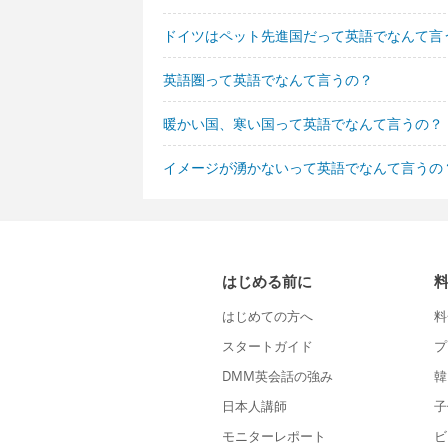
ドイツはペット先進国だって英語でなんて言
英語圏って英語でなんて言うの？
暖かい国、寒い国って英語でなんて言うの？
イメージが湧かないって英語でなんて言うの
はじめる前に
はじめての方へ
料
スタートガイド
プ
DMM英会話の強み
韓
日本人講師
子
モニターレポート
ビ