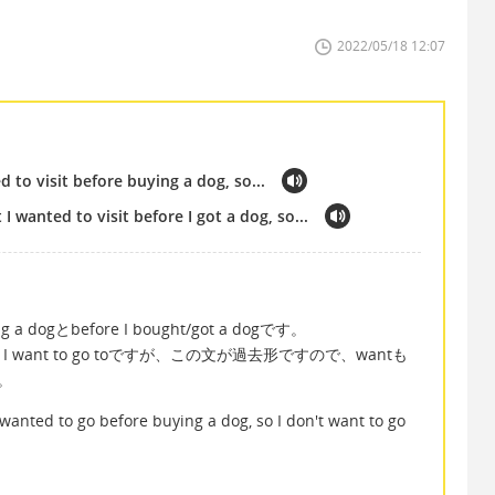
2022/05/18 12:07
d to visit before buying a dog, so...
I wanted to visit before I got a dog, so...
a dogとbefore I bought/got a dogです。
hat I want to go toですが、この文が過去形ですので、wantも
。
anted to go before buying a dog, so I don't want to go