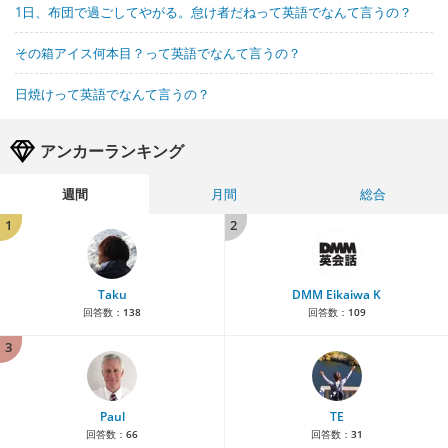
1日、布団で過ごしてやがる。怠け者だねって英語でなんて言うの？
その箱アイス何本目？って英語でなんて言うの？
日焼けって英語でなんて言うの？
アンカーランキング
週間
月間
総合
1
2
Taku
DMM Eikaiwa K
回答数：
138
回答数：
109
3
Paul
TE
回答数：
66
回答数：
31