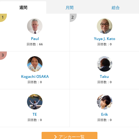
週間
月間
総合
1
2
Paul
Yuya J. Kato
回答数：
66
回答数：
0
3
Kogachi OSAKA
Taku
回答数：
0
回答数：
0
TE
Erik
回答数：
0
回答数：
0
アンカー一覧