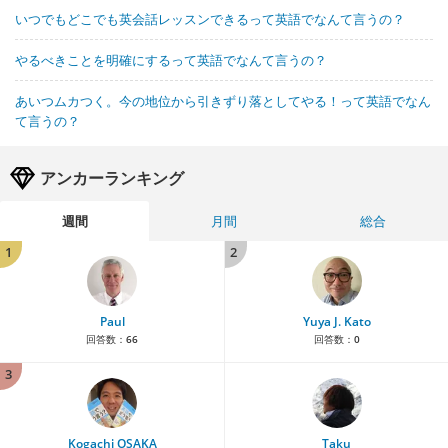
いつでもどこでも英会話レッスンできるって英語でなんて言うの？
やるべきことを明確にするって英語でなんて言うの？
あいつムカつく。今の地位から引きずり落としてやる！って英語でなん
て言うの？
アンカーランキング
週間
月間
総合
1
2
Paul
Yuya J. Kato
回答数：
66
回答数：
0
3
Kogachi OSAKA
Taku