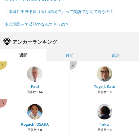
「本番に出来る限り近い環境で」って英語でなんて言うの？
南北問題って英語でなんて言うの？
アンカーランキング
週間
月間
総合
1
2
Paul
Yuya J. Kato
回答数：
66
回答数：
0
3
Kogachi OSAKA
Taku
回答数：
0
回答数：
0