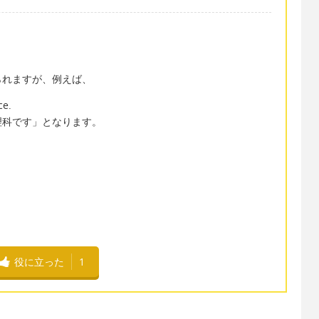
られますが、例えば、
ce.
理科です」となります。
役に立った
1