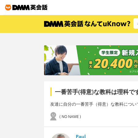
一番苦手(得意)な教科は理科
友達に自分の一番苦手（得意）な教科につい
( NO NAME )
Paul