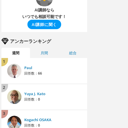
AI講師なら
いつでも相談可能です！
AI講師に聞く
アンカーランキング
週間
月間
総合
1
Paul
回答数：
66
2
Yuya J. Kato
回答数：
0
3
Kogachi OSAKA
回答数：
0