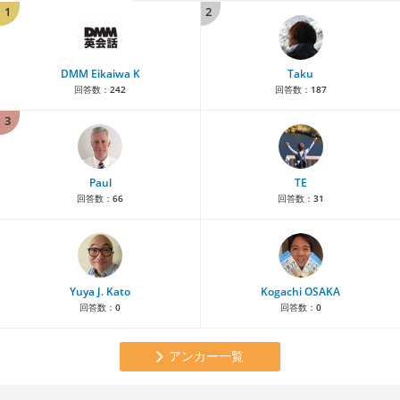
1
2
DMM Eikaiwa K
Taku
回答数：
242
回答数：
187
3
Paul
TE
回答数：
66
回答数：
31
Yuya J. Kato
Kogachi OSAKA
回答数：
0
回答数：
0
アンカー一覧