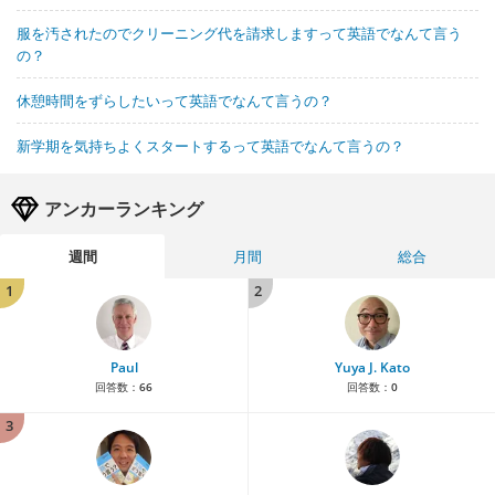
服を汚されたのでクリーニング代を請求しますって英語でなんて言う
の？
休憩時間をずらしたいって英語でなんて言うの？
新学期を気持ちよくスタートするって英語でなんて言うの？
アンカーランキング
週間
月間
総合
1
2
Paul
Yuya J. Kato
回答数：
66
回答数：
0
3