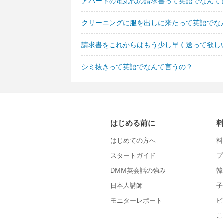
アパートの電気代の請求書って英語でなんて
クリーニングに服を出しに来たって英語でな
請求書をこれからはもう少し早く送って欲し
シミ抜きって英語でなんて言うの？
はじめる前に
はじめての方へ
料
スタートガイド
プ
DMM英会話の強み
韓
日本人講師
子
モニターレポート
ビ
こ