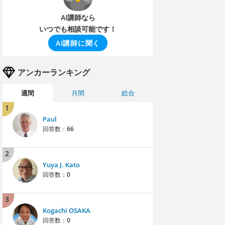
AI講師なら
いつでも相談可能です！
AI講師に聞く
アンカーランキング
週間
月間
総合
1
Paul
回答数：
66
2
Yuya J. Kato
回答数：
0
3
Kogachi OSAKA
回答数：
0