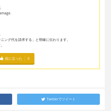
.
damage.
。
ーニング代を請求する」と明確に伝わります。
す。
役に立った
0
Twitterで
ツイート