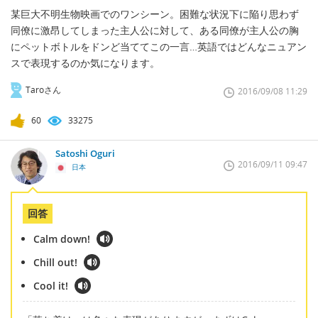
某巨大不明生物映画でのワンシーン。困難な状況下に陥り思わず
同僚に激昂してしまった主人公に対して、ある同僚が主人公の胸
にペットボトルをドンど当ててこの一言…英語ではどんなニュアン
スで表現するのか気になります。
Taroさん
2016/09/08 11:29
60
33275
Satoshi Oguri
2016/09/11 09:47
日本
回答
Calm down!
Chill out!
Cool it!