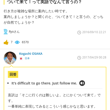
ついて来て！って英語でなんて言うの？
行き方が複雑な場所に案内したい時です。
案内しましょうか？と聞くのと、ついてきて！と言うの、どっち
が自然でしょうか？
Ryoさん
2016/09/10 22:21
7
6570
Kogachi OSAKA
2017/04/29 00:28
日本
回答
It's difficult to go there. Just follow me.
直訳は「そこに行くのは難しいよ。とにかくついて来て」で
す。
一番単純に表現してみるとこういう感じかなと思います。