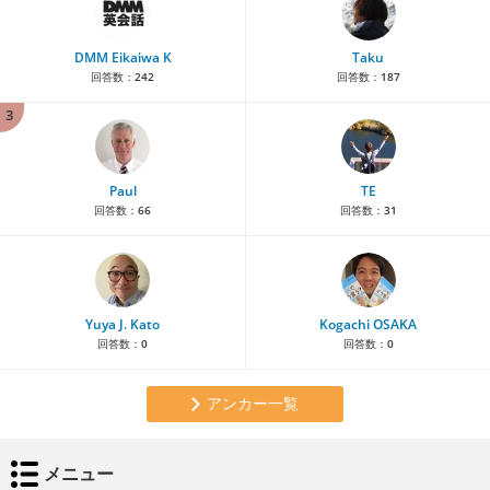
DMM Eikaiwa K
Taku
回答数：
242
回答数：
187
3
Paul
TE
回答数：
66
回答数：
31
Yuya J. Kato
Kogachi OSAKA
回答数：
0
回答数：
0
アンカー一覧
メニュー