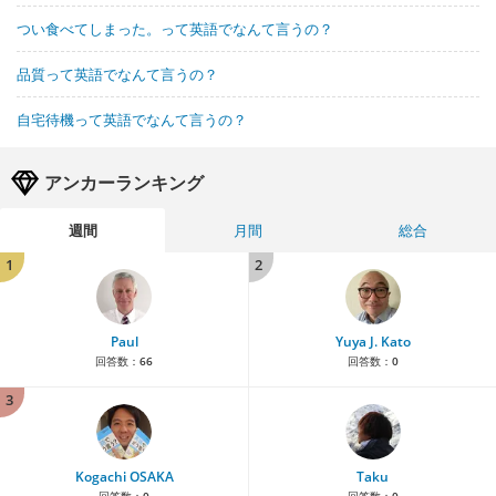
つい食べてしまった。って英語でなんて言うの？
品質って英語でなんて言うの？
自宅待機って英語でなんて言うの？
アンカーランキング
週間
月間
総合
1
2
Paul
Yuya J. Kato
回答数：
66
回答数：
0
3
Kogachi OSAKA
Taku