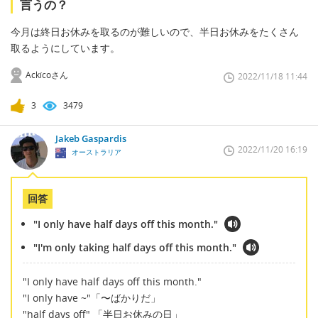
言うの？
今月は終日お休みを取るのが難しいので、半日お休みをたくさん
取るようにしています。
Ackícoさん
2022/11/18 11:44
3
3479
Jakeb Gaspardis
2022/11/20 16:19
オーストラリア
回答
"I only have half days off this month."
"I'm only taking half days off this month."
"I only have half days off this month."
"I only have ~"「〜ばかりだ」
"half days off" 「半日お休みの日」