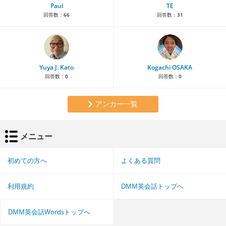
Paul
TE
回答数：
66
回答数：
31
Yuya J. Kato
Kogachi OSAKA
回答数：
0
回答数：
0
アンカー一覧
メニュー
初めての方へ
よくある質問
利用規約
DMM英会話トップへ
DMM英会話Wordsトップへ