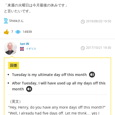
「来週の火曜日は今月最後の休みです」
と言いたいです。
Shotaさん
2016/08/20 19:50
7
14939
Ian W
2017/10/21 19:30
イギリス
回答
Tuesday is my ultimate day off this month
After Tuesday, I will have used up all my days off this
month
（英文）
"Hey, Henry, do you have any more days off this month?"
"Well, I already had five days off. Let me think.... yes I