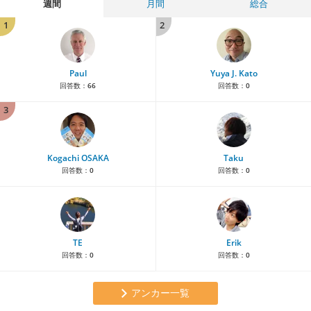
週間
月間
総合
1
2
Paul
Yuya J. Kato
回答数：
66
回答数：
0
3
Kogachi OSAKA
Taku
回答数：
0
回答数：
0
TE
Erik
回答数：
0
回答数：
0
アンカー一覧