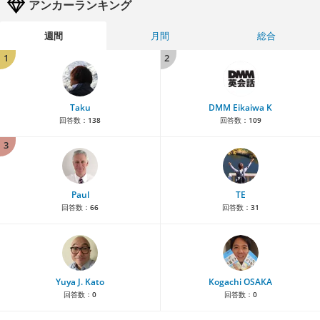
アンカーランキング
週間
月間
総合
1
2
Taku
DMM Eikaiwa K
回答数：
138
回答数：
109
3
Paul
TE
回答数：
66
回答数：
31
Yuya J. Kato
Kogachi OSAKA
回答数：
0
回答数：
0