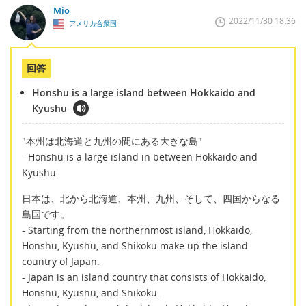
Mio
2022/11/30 18:36
アメリカ合衆国
回答
Honshu is a large island between Hokkaido and
Kyushu
"本州は北海道と九州の間にある大きな島"
- Honshu is a large island in between Hokkaido and
Kyushu.
日本は、北から北海道、本州、九州、そして、四国からなる
島国です。
- Starting from the northernmost island, Hokkaido,
Honshu, Kyushu, and Shikoku make up the island
country of Japan.
- Japan is an island country that consists of Hokkaido,
Honshu, Kyushu, and Shikoku.