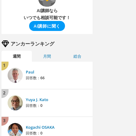
AI講師なら
いつでも相談可能です！
AI講師に聞く
アンカーランキング
週間
月間
総合
1
Paul
回答数：
66
2
Yuya J. Kato
回答数：
0
3
Kogachi OSAKA
回答数：
0