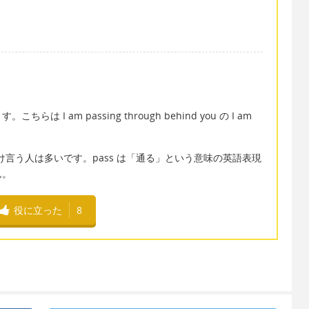
I am passing through behind you の I am
h とだけ言う人は多いです。pass は「通る」という意味の英語表現
ん。
役に立った
8