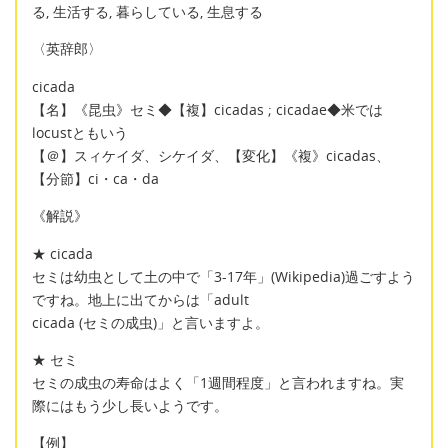
る, 生活する, 暮らしている, 生息する
〈英辞郎〉
cicada
【名】《昆虫》セミ◆【複】cicadas ; cicadae◆米では
locustともいう
【＠】スィケイダ、シケイダ、【変化】《複》cicadas、
【分節】ci・ca・da
《解説》
★ cicada
セミは幼虫として土の中で「3-17年」(Wikipedia)過ごすよう
ですね。地上に出てからは「adult
cicada (セミの成虫)」と言いますよ。
★ セミ
セミの成虫の寿命はよく「1週間程度」と言われますね。実
際にはもう少し長いようです。
【例】