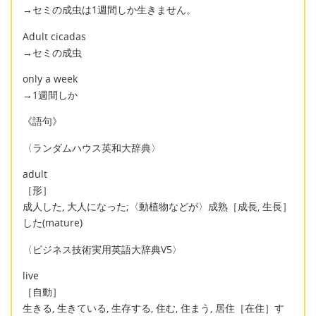
→セミの成虫は1週間しか生きません。
Adult cicadas
→セミの成虫
only a week
→1週間しか
《語句》
〈ランダムハウス英和大辞典〉
adult
［形］
成人した, 大人になった;〈動植物などが〉成熟［成長, 生長］
した(mature)
〈ビジネス技術実用英語大辞典V5〉
live
［自動］
生きる, 生きている, 生存する, 住む, 住まう, 居住［在住］す