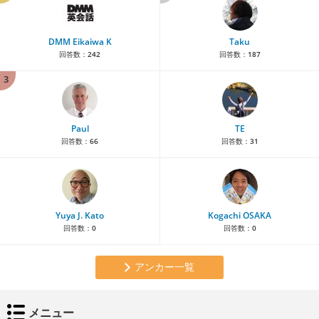
DMM Eikaiwa K
Taku
回答数：
242
回答数：
187
3
Paul
TE
回答数：
66
回答数：
31
Yuya J. Kato
Kogachi OSAKA
回答数：
0
回答数：
0
アンカー一覧
メニュー