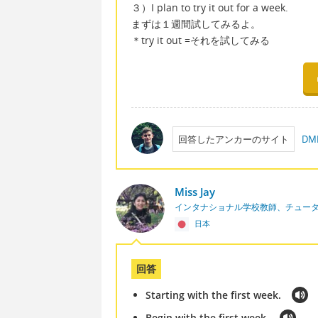
３）I plan to try it out for a week.
まずは１週間試してみるよ。
＊try it out =それを試してみる
回答したアンカーのサイト
D
Miss Jay
インタナショナル学校教師、チュー
日本
回答
Starting with the first week.
Begin with the first week.