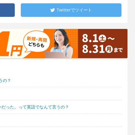
Twitterで
ツイート
うの？
いだった。って英語でなんて言うの？
？