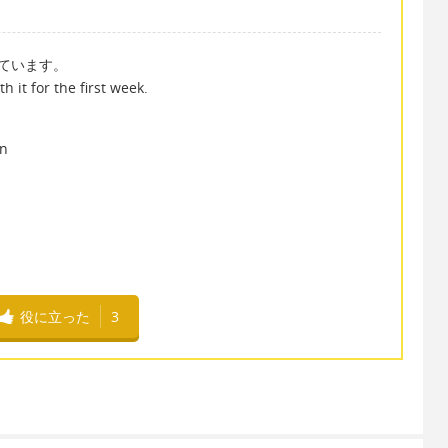
ています。
th it for the first week.
n
役に立った
3