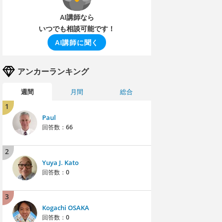
AI講師なら
いつでも相談可能です！
AI講師に聞く
アンカーランキング
週間
月間
総合
1
Paul
回答数：
66
2
Yuya J. Kato
回答数：
0
3
Kogachi OSAKA
回答数：
0