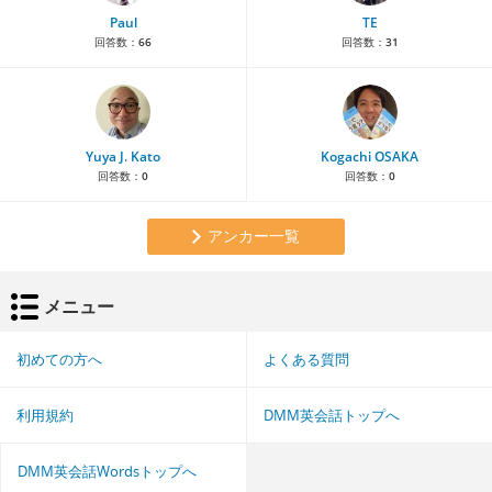
Paul
TE
回答数：
66
回答数：
31
Yuya J. Kato
Kogachi OSAKA
回答数：
0
回答数：
0
アンカー一覧
メニュー
初めての方へ
よくある質問
利用規約
DMM英会話トップへ
DMM英会話Wordsトップへ