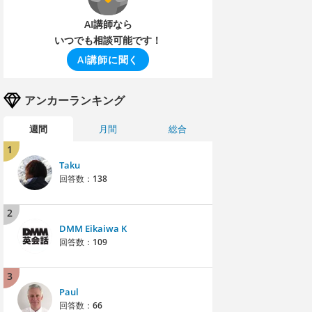
AI講師なら
いつでも相談可能です！
AI講師に聞く
アンカーランキング
週間
月間
総合
1
Taku
回答数：
138
2
DMM Eikaiwa K
回答数：
109
3
Paul
回答数：
66