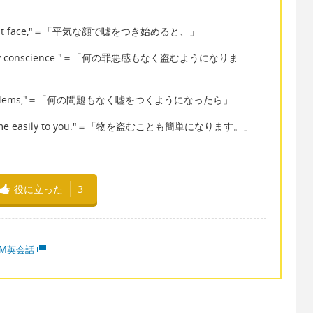
 straight face,"＝「平気な顔で嘘をつき始めると、」
 any guilty conscience."＝「何の罪悪感もなく盗むようになりま
t any problems,"＝「何の問題もなく嘘をつくようになったら」
things come easily to you."＝「物を盗むことも簡単になります。」
役に立った
3
MM英会話