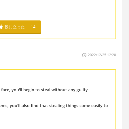
役に立った
14
2022/12/25 12:20
 face, you'll begin to steal without any guilty
ems, you'll also find that stealing things come easily to