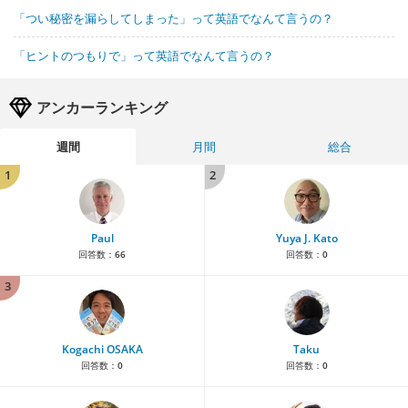
「つい秘密を漏らしてしまった」って英語でなんて言うの？
「ヒントのつもりで」って英語でなんて言うの？
アンカーランキング
週間
月間
総合
1
2
Paul
Yuya J. Kato
回答数：
66
回答数：
0
3
Kogachi OSAKA
Taku
回答数：
0
回答数：
0