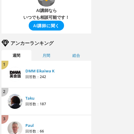
AI講師なら
いつでも相談可能です！
AI講師に聞く
アンカーランキング
週間
月間
総合
1
DMM Eikaiwa K
回答数：
242
2
Taku
回答数：
187
3
Paul
回答数：
66