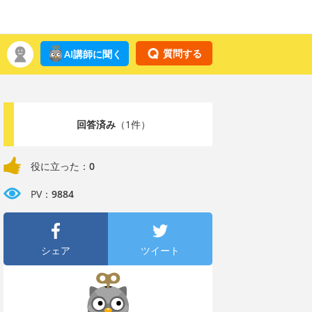
質問する
AI講師に聞く
回答済み
（1件）
役に立った：
0
PV：
9884
シェア
ツイート