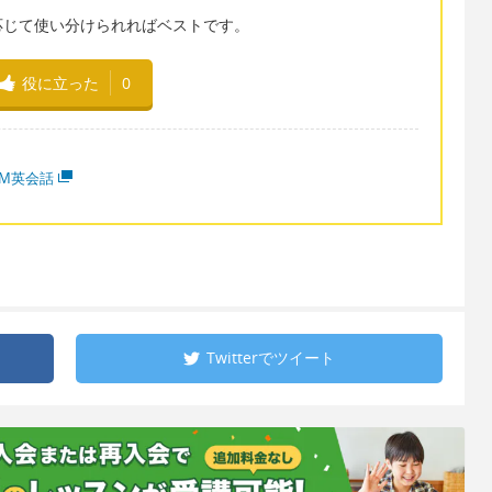
応じて使い分けられればベストです。
役に立った
0
MM英会話
Twitterで
ツイート