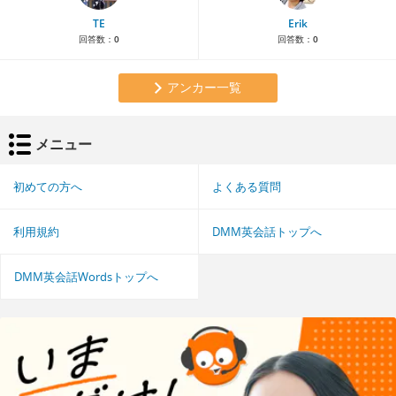
TE
Erik
回答数：
0
回答数：
0
アンカー一覧
メニュー
初めての方へ
よくある質問
利用規約
DMM英会話トップへ
DMM英会話Wordsトップへ