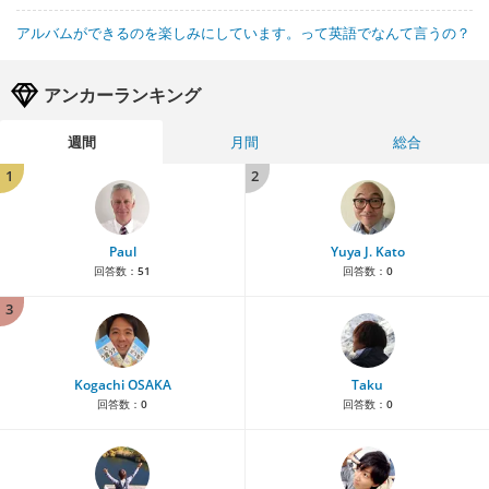
アルバムができるのを楽しみにしています。って英語でなんて言うの？
アンカーランキング
週間
月間
総合
1
2
Paul
Yuya J. Kato
回答数：
51
回答数：
0
3
Kogachi OSAKA
Taku
回答数：
0
回答数：
0