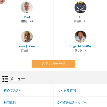
3
Paul
TE
回答数：
66
回答数：
31
Yuya J. Kato
Kogachi OSAKA
回答数：
0
回答数：
0
アンカー一覧
メニュー
初めての方へ
よくある質問
利用規約
DMM英会話トップへ