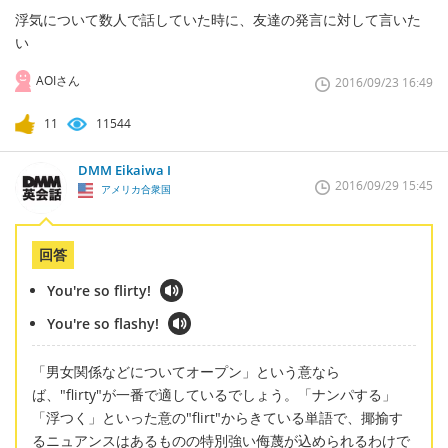
浮気について数人で話していた時に、友達の発言に対して言いた
い
AOIさん
2016/09/23 16:49
11
11544
DMM Eikaiwa I
2016/09/29 15:45
アメリカ合衆国
回答
You're so flirty!
You're so flashy!
「男女関係などについてオープン」という意なら
ば、"flirty"が一番で適しているでしょう。「ナンパする」
「浮つく」といった意の"flirt"からきている単語で、揶揄す
るニュアンスはあるものの特別強い侮蔑が込められるわけで