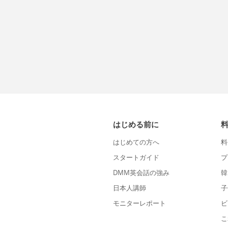
はじめる前に
はじめての方へ
料
スタートガイド
プ
DMM英会話の強み
韓
日本人講師
子
モニターレポート
ビ
こ