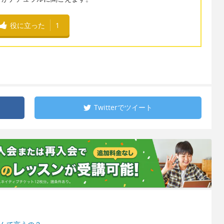
役に立った
1
Twitterで
ツイート