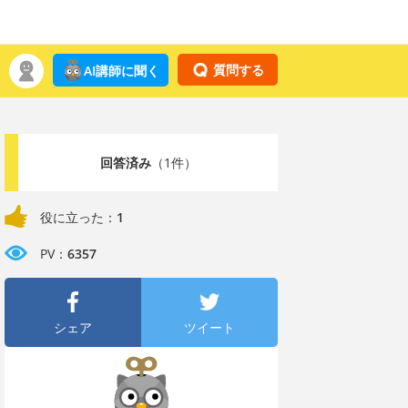
質問する
AI講師に聞く
回答済み
（1件）
役に立った：
1
PV：
6357
シェア
ツイート