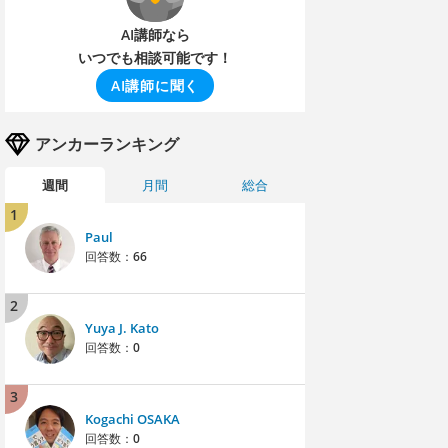
AI講師なら
いつでも相談可能です！
AI講師に聞く
アンカーランキング
週間
月間
総合
1
Paul
回答数：
66
2
Yuya J. Kato
回答数：
0
3
Kogachi OSAKA
回答数：
0