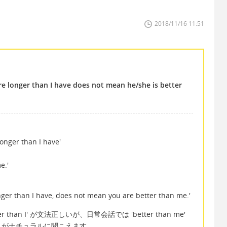
2018/11/16 11:51
e longer than I have does not mean he/she is better
onger than I have'
e.'
ger than I have, does not mean you are better than me.'
han I' が文法正しいが、日常会話では 'better than me'
うがナチュラルに聞こえます。