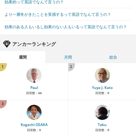
効果的って英語でなんて言うの？
より一層冬がきたことを実感するって英語でなんて言うの？
効果のある人もいるし効果のない人もいるって英語でなんて言うの？
アンカーランキング
週間
月間
総合
1
2
Paul
Yuya J. Kato
回答数：
66
回答数：
0
3
Kogachi OSAKA
Taku
回答数：
0
回答数：
0