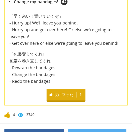
Change my bandages!
「早く来い！置いていくぞ」
- Hurry up! We'll leave you behind.
- Hurry up and get over here! Or else we're going to
leave you!
- Get over here or else we're going to leave you behind!
「包帯変えてくれ｣
包帯を巻き直してくれ
- Rewrap the bandages.
- Change the bandages.
- Redo the bandages.
役に立った
1
4
3749