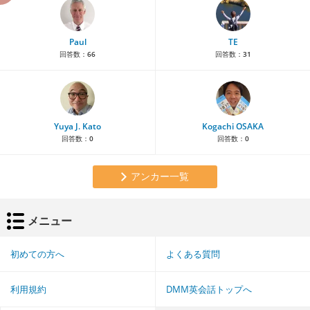
Paul
TE
回答数：
66
回答数：
31
Yuya J. Kato
Kogachi OSAKA
回答数：
0
回答数：
0
アンカー一覧
メニュー
初めての方へ
よくある質問
利用規約
DMM英会話トップへ