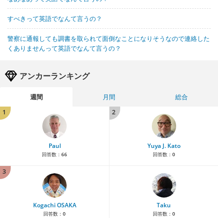
すべきって英語でなんて言うの？
警察に通報しても調書を取られて面倒なことになりそうなので連絡した
くありませんって英語でなんて言うの？
アンカーランキング
週間
月間
総合
1
2
Paul
Yuya J. Kato
回答数：
66
回答数：
0
3
Kogachi OSAKA
Taku
回答数：
0
回答数：
0