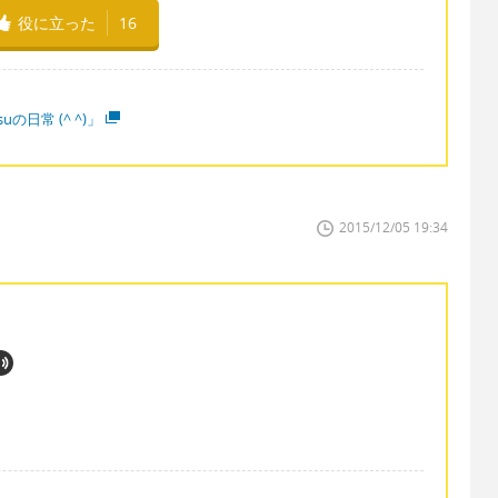
役に立った
16
suの日常 (^ ^)」
2015/12/05 19:34