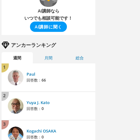
AI講師なら
いつでも相談可能です！
AI講師に聞く
アンカーランキング
週間
月間
総合
1
Paul
回答数：
66
2
Yuya J. Kato
回答数：
0
3
Kogachi OSAKA
回答数：
0