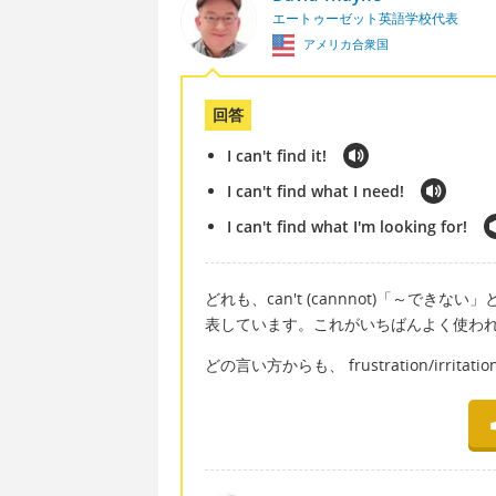
エートゥーゼット英語学校代表
アメリカ合衆国
回答
I can't find it!
I can't find what I need!
I can't find what I'm looking for!
どれも、can't (cannnot)「～で
表しています。これがいちばんよく使わ
どの言い方からも、 frustration/irr