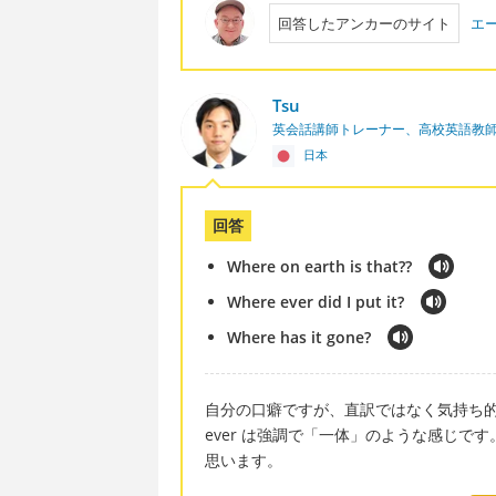
回答したアンカーのサイト
エ
Tsu
英会話講師トレーナー、高校英語教
日本
回答
Where on earth is that??
Where ever did I put it?
Where has it gone?
自分の口癖ですが、直訳ではなく気持ち的な
ever は強調で「一体」のような感じ
思います。