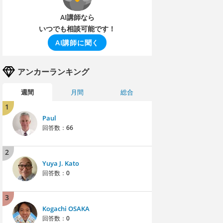
AI講師なら
いつでも相談可能です！
AI講師に聞く
アンカーランキング
週間
月間
総合
1
Paul
回答数：
66
2
Yuya J. Kato
回答数：
0
3
Kogachi OSAKA
回答数：
0