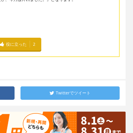
役に立った
2
Twitterで
ツイート