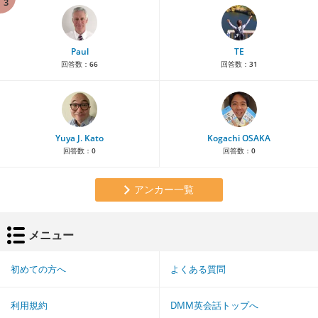
3
Paul
TE
回答数：
66
回答数：
31
Yuya J. Kato
Kogachi OSAKA
回答数：
0
回答数：
0
アンカー一覧
メニュー
初めての方へ
よくある質問
利用規約
DMM英会話トップへ