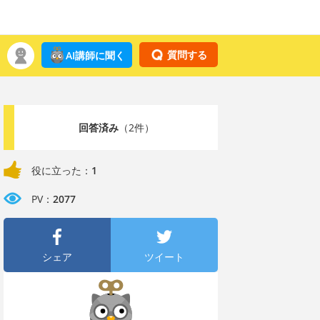
質問する
AI講師に聞く
回答済み
（2件）
役に立った：
1
PV：
2077
シェア
ツイート