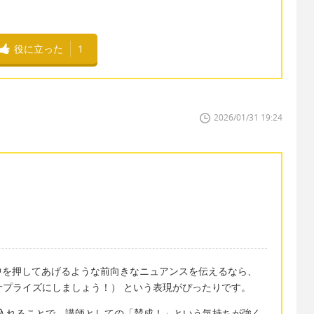
役に立った
1
2026/01/31 19:24
中を押してあげるような前向きなニュアンスを伝えるなら、
rise! （絶対にサプライズにしましょう！） という表現がぴったりです。
言葉を入れることで、講師としての「賛成！」という気持ちが強く