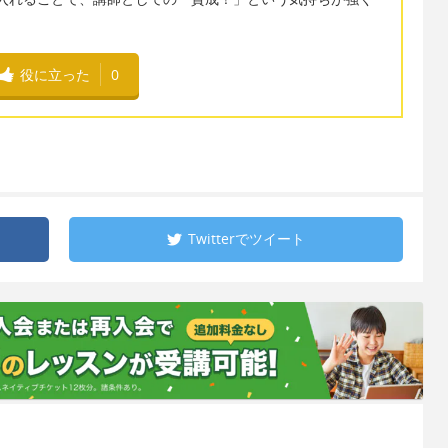
役に立った
0
Twitterで
ツイート