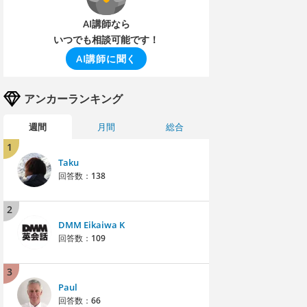
AI講師なら
いつでも相談可能です！
AI講師に聞く
アンカーランキング
週間
月間
総合
1
Taku
回答数：
138
2
DMM Eikaiwa K
回答数：
109
3
Paul
回答数：
66