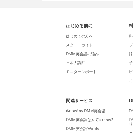
はじめる前に
はじめての方へ
料
スタートガイド
プ
DMM英会話の強み
韓
日本人講師
子
モニターレポート
ビ
こ
関連サービス
iKnow! by DMM英会話
D
DMM英会話なんてuknow?
D
り
DMM英会話Words
メ