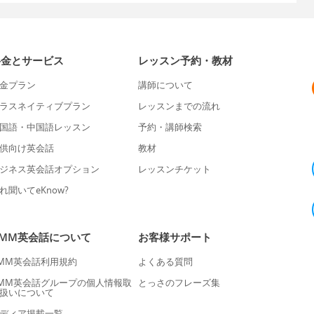
料金とサービス
レッスン予約・教材
金プラン
講師について
ラスネイティブプラン
レッスンまでの流れ
国語・中国語レッスン
予約・講師検索
供向け英会話
教材
ジネス英会話オプション
レッスンチケット
れ聞いてeKnow?
DMM英会話について
お客様サポート
MM英会話利用規約
よくある質問
MM英会話グループの個人情報取
とっさのフレーズ集
扱いについて
ディア掲載一覧