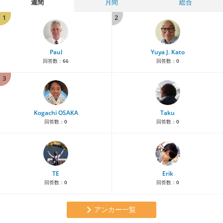
週間
月間
総合
1
2
Paul
Yuya J. Kato
回答数：
66
回答数：
0
3
Kogachi OSAKA
Taku
回答数：
0
回答数：
0
TE
Erik
回答数：
0
回答数：
0
アンカー一覧