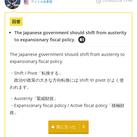
2026/02/28 15:46
アメリカ合衆国
回答
The Japanese government should shift from austerity
to expansionary fiscal policy.
The Japanese government should shift from austerity to
expansionary fiscal policy.
・Shift / Pivot「転換する」
政治や政策の大きな方向転換には shift や pivot がよく使
われます。
・Austerity「緊縮財政」
・Expansionary fiscal policy / Active fiscal policy「積極財
政」
役に立った
0