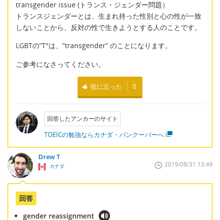
transgender issue (トランス・ジェンダー問題）
トランスジェンダーとは、生まれ持った性別と心の性が一致
しないことから、反対の性で生きようとする人のことです。
LGBTの”T"は、”transgender” のことになります。
ご参考になさってください。
役に立った
0
回答したアンカーのサイト
TOEICの勉強ならカナダ・バンクーバーへ
Drew T
2019/08/31 13:49
カナダ
回答
gender reassignment