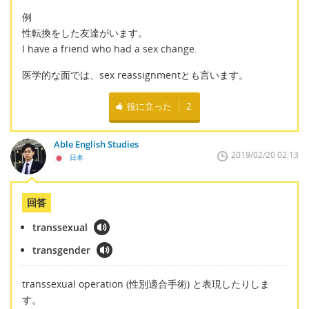
例
性転換をした友達がいます。
I have a friend who had a sex change.
医学的な面では、sex reassignmentとも言います。
役に立った
2
Able English Studies
2019/02/20 02:13
日本
回答
transsexual
transgender
transsexual operation (性別適合手術) と表現したりしま
す。