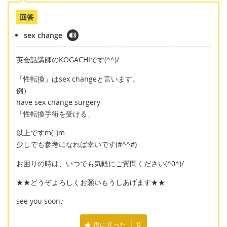
回答
sex change
英会話講師のKOGACHIです(^^)/
「性転換」はsex changeと言います。
例）
have sex change surgery
「性転換手術を受ける」
以上ですm(_)m
少しでも参考になれば幸いです(#^^#)
お困りの時は、いつでも気軽にご質問ください(^0^)/
★★どうぞよろしくお願いもうしあげます★★
see you soon♪
役に立った
0