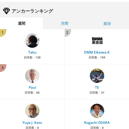
アンカーランキング
週間
月間
総合
1
2
Taku
DMM Eikaiwa K
回答数：
138
回答数：
109
3
Paul
TE
回答数：
66
回答数：
31
Yuya J. Kato
Kogachi OSAKA
回答数：
0
回答数：
0