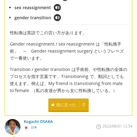
sex reassignment
gender transition
性転換は英語でこの言い方があります。
Gender reassignment / sex reassignment は「性転換手
術」 ～ Gender reassignment surgery というフレーズ
で一番使います。
Transition / gender transition は手術前、や性転換の全体の
プロセスを指す言葉です。Transitioning で、動詞としても
使えます。例えば、My friend is transitioning from male
to female. （私の友達が男から女に性転換している。）
役に立った
0
Kogachi OSAKA
2023/08/31 12:54
日本