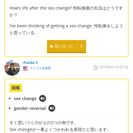
How’s life after the sex change? 性転換後の生活はどうです
か？
I’ve been thinking of getting a sex change. 性転換をしよう
と思っている。
役に立った
3
Asada S
2019/02/14 07:42
アメリカ合衆国
回答
sex change
gender reversal
すぐ思いつくのが上の2つの例です。
Sex changeが一番よくつかわれる表現だと思います。