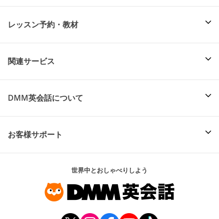
レッスン予約・教材
関連サービス
DMM英会話について
お客様サポート
世界中とおしゃべりしよう