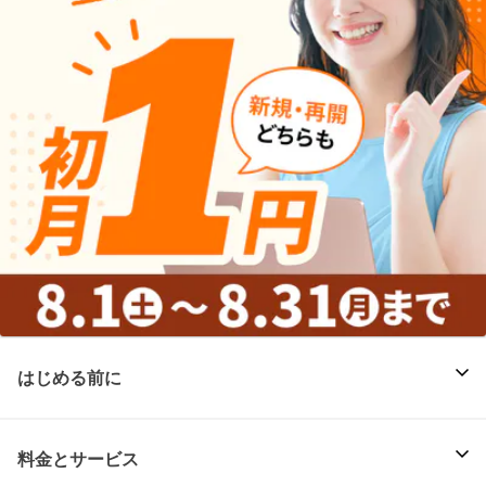
はじめる前に
料金とサービス