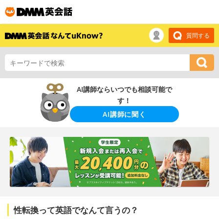
質問する
AI講師ならいつでも相談可能で
す！
AI講師に聞く
性転換って英語でなんて言うの？