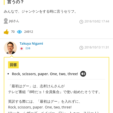
言うの？
みんなで、ジャンケンをする時に言うセリフ。
jojiさん
2016/10/02 17:44
70
24912
Takuya Nigami
2016/10/13 11:31
日本
回答
Rock, scissors, paper. One, two, three!
「最初はグー」は、志村けんさんが
テレビ番組『8時だョ！全員集合』で使い始めたそうです。
英訳する際には、「最初はグー」を入れずに、
Rock, scissors, paper. One, two, three!
(ロック、シザーズ、ペイパー。ワン、トゥー、スリー！)