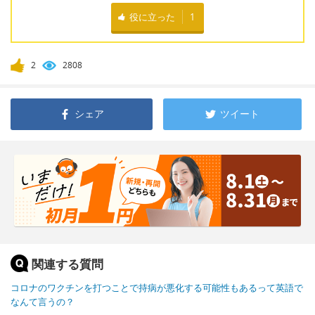
役に立った
1
2
2808
シェア
ツイート
関連する質問
コロナのワクチンを打つことで持病が悪化する可能性もあるって英語で
なんて言うの？