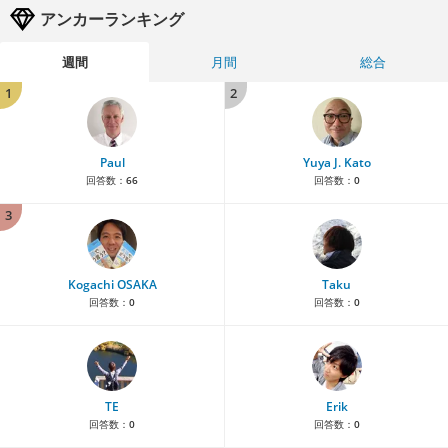
アンカーランキング
週間
月間
総合
1
2
Paul
Yuya J. Kato
回答数：
66
回答数：
0
3
Kogachi OSAKA
Taku
回答数：
0
回答数：
0
TE
Erik
回答数：
0
回答数：
0