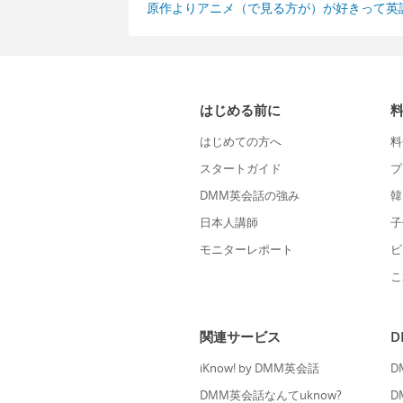
原作よりアニメ（で見る方が）が好きって英
はじめる前に
はじめての方へ
料
スタートガイド
プ
DMM英会話の強み
韓
日本人講師
子
モニターレポート
ビ
こ
関連サービス
iKnow! by DMM英会話
D
DMM英会話なんてuknow?
D