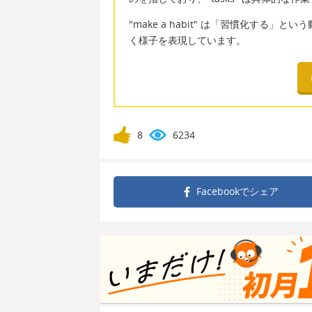
"make a habit" は「習慣化す
く様子を表現しています。
8
6234
Facebookで
シェア