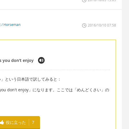
st / Horseman
2016/10/10 07:58
 you don't enjoy
い」という日本語で訳してみると：
chores you don't enjoy」になります。ここでは「めんどくさい」の
役に立った
7