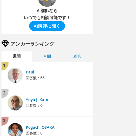
AI講師なら
いつでも相談可能です！
AI講師に聞く
アンカーランキング
週間
月間
総合
1
Paul
回答数：
66
2
Yuya J. Kato
回答数：
0
3
Kogachi OSAKA
回答数：
0