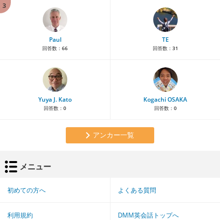
3
Paul
TE
回答数：
66
回答数：
31
Yuya J. Kato
Kogachi OSAKA
回答数：
0
回答数：
0
アンカー一覧
メニュー
初めての方へ
よくある質問
利用規約
DMM英会話トップへ