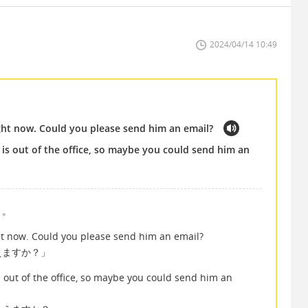
2024/04/14 10:49
ight now. Could you please send him an email?
is out of the office, so maybe you could send him an
よ。
ht now. Could you please send him an email?
えますか？」
out of the office, so maybe you could send him an