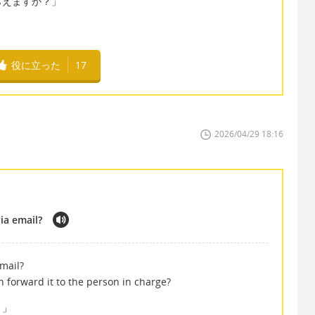
らえますか？」
役に立った
17
2026/04/29 18:16
ia email?
email?
n forward it to the person in charge?
？」