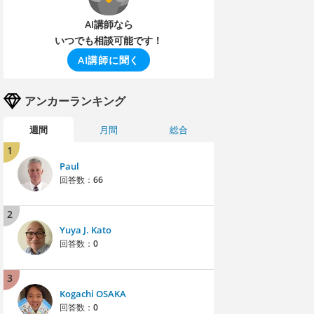
AI講師なら
いつでも相談可能です！
AI講師に聞く
アンカーランキング
週間
月間
総合
1
Paul
回答数：
66
2
Yuya J. Kato
回答数：
0
3
Kogachi OSAKA
回答数：
0