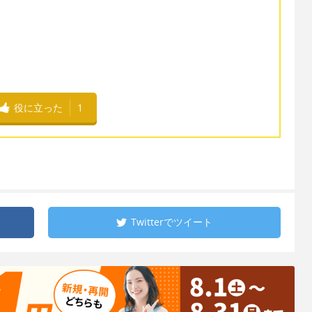
役に立った
1
Twitterで
ツイート