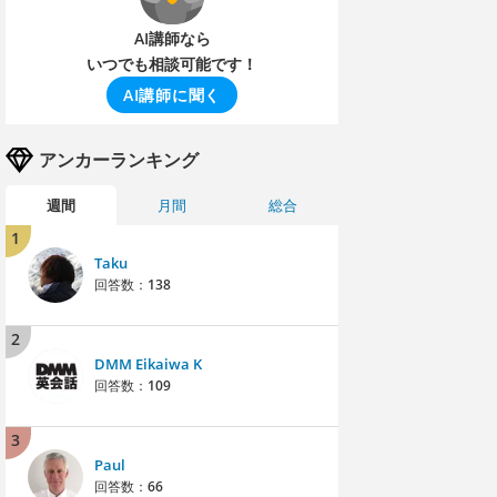
AI講師なら
いつでも相談可能です！
AI講師に聞く
アンカーランキング
週間
月間
総合
1
Taku
回答数：
138
2
DMM Eikaiwa K
回答数：
109
3
Paul
回答数：
66