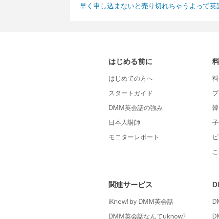
早く申し込まないと売り切れちゃうよって英
はじめる前に
はじめての方へ
料
スタートガイド
プ
DMM英会話の強み
韓
日本人講師
子
モニターレポート
ビ
こ
関連サービス
iKnow! by DMM英会話
D
DMM英会話なんてuknow?
D