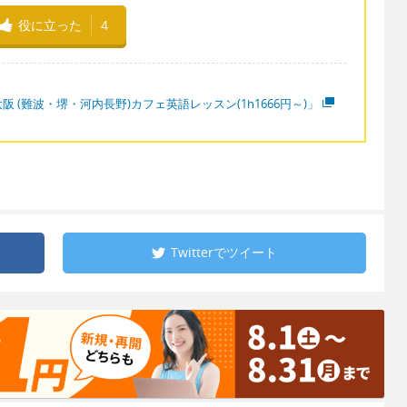
役に立った
4
阪 (難波・堺・河内長野)カフェ英語レッスン(1h1666円～)」
Twitterで
ツイート