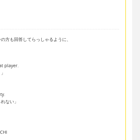
ーの方も回答してらっしゃるように、
at player.
う」
ty.
られない」
HI