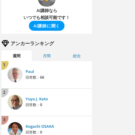
AI講師なら
いつでも相談可能です！
AI講師に聞く
アンカーランキング
週間
月間
総合
1
Paul
回答数：
66
2
Yuya J. Kato
回答数：
0
3
Kogachi OSAKA
回答数：
0