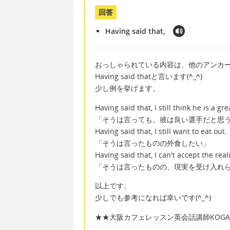
回答
Having said that,
おっしゃられている内容は、他のアンカ
Having said thatと言います(
^_^
)
少し例を挙げます。
Having said that, I still think he is a gre
「そうは言っても、彼は良い選手だと思
Having said that, I still want to eat out.
「そうは言ったものの外食したい」
Having said that, I can't accept the reali
「そうは言ったものの、現実を受け入れ
以上です。
少しでも参考になれば幸いです(
^_^
)
★★大阪カフェレッスン英会話講師KOGAC