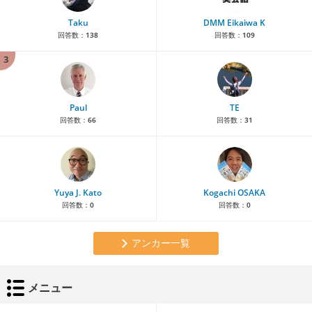
Taku
DMM Eikaiwa K
回答数：
138
回答数：
109
3
Paul
TE
回答数：
66
回答数：
31
Yuya J. Kato
Kogachi OSAKA
回答数：
0
回答数：
0
アンカー一覧
メニュー