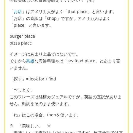
今度美味しい和食屋を教えてください！（笑）
「
お店
」はアメリカ人がよく「that place」と言います。
「お店」の直訳は「shop」ですが、アメリカ人はよく
「place」と言います。
burger place
pizza place
イメージはあまり上品ではないです。
ですから
高級
な海鮮料理やは「seafood place」とあまり言
いません。
「探す」= look for / find
「〜しとく」
このフレーズは結構カジュアルですが、英語の直訳がありま
せん。動詞をそのまま使います。
「ね」はこの場合、thenを使います。
※ 「美味しい」 ※
「美味しい」の直訳は「delicious」ですが、日常会話ではア