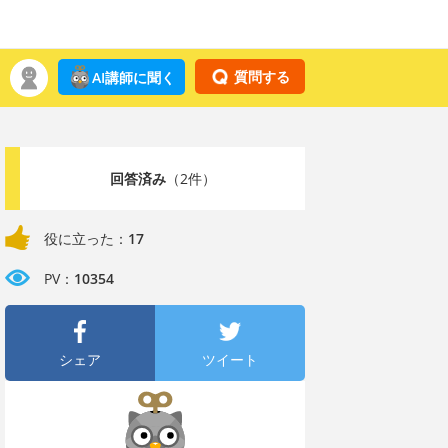
質問する
AI講師に聞く
回答済み
（2件）
役に立った：
17
PV：
10354
シェア
ツイート