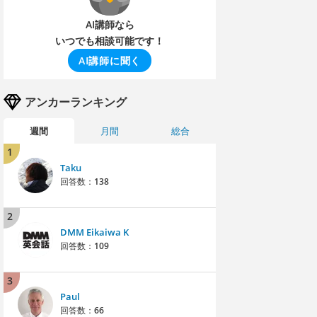
AI講師なら
いつでも相談可能です！
AI講師に聞く
アンカーランキング
週間
月間
総合
1
Taku
回答数：
138
2
DMM Eikaiwa K
回答数：
109
3
Paul
回答数：
66