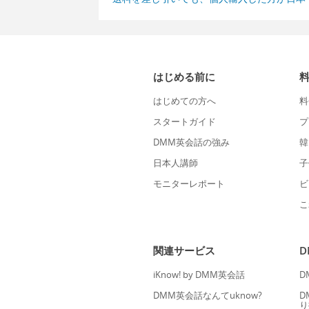
はじめる前に
はじめての方へ
料
スタートガイド
プ
DMM英会話の強み
韓
日本人講師
子
モニターレポート
ビ
こ
関連サービス
iKnow! by DMM英会話
D
DMM英会話なんてuknow?
D
り