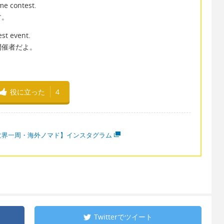
me contest.
す。
est event.
開催者だよ。
役に立った
4
世界一周・海外ノマド】インスタグラム
Twitterで
ツイート