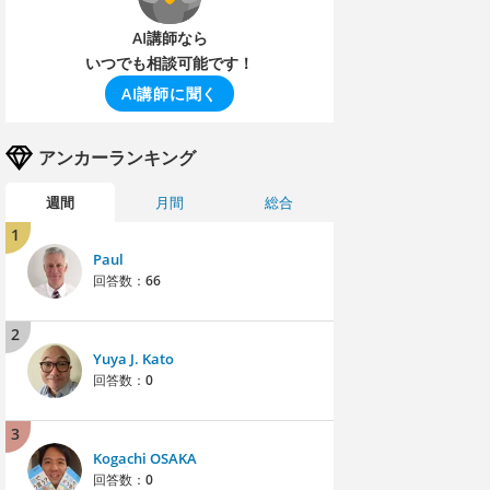
AI講師なら
いつでも相談可能です！
AI講師に聞く
アンカーランキング
週間
月間
総合
1
Paul
回答数：
66
2
Yuya J. Kato
回答数：
0
3
Kogachi OSAKA
回答数：
0