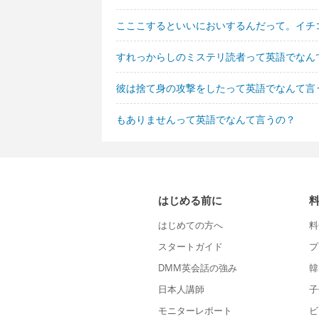
こここするといいにおいするんだって。イチ
すれっからしのミステリ読者って英語でなん
彼は捨て身の攻撃をしたって英語でなんて言
もありませんって英語でなんて言うの？
はじめる前に
はじめての方へ
料
スタートガイド
プ
DMM英会話の強み
韓
日本人講師
子
モニターレポート
ビ