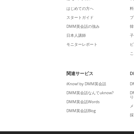
はじめての方へ
料
スタートガイド
プ
DMM英会話の強み
韓
日本人講師
子
モニターレポート
ビ
こ
関連サービス
iKnow! by DMM英会話
D
DMM英会話なんてuknow?
D
り
DMM英会話Words
メ
DMM英会話Blog
採