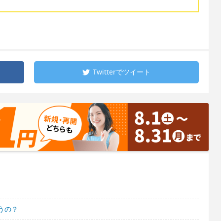
Twitterで
ツイート
うの？