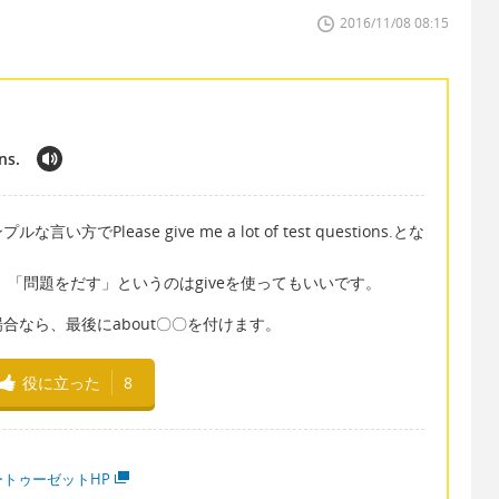
2016/11/08 08:15
ns.
lease give me a lot of test questions.とな
となり、「問題をだす」というのはgiveを使ってもいいです。
合なら、最後にabout〇〇を付けます。
役に立った
8
ートゥーゼットHP