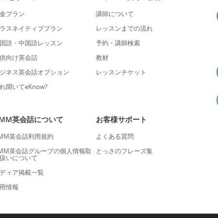
金プラン
講師について
ラスネイティブプラン
レッスンまでの流れ
国語・中国語レッスン
予約・講師検索
供向け英会話
教材
ジネス英会話オプション
レッスンチケット
れ聞いてeKnow?
DMM英会話について
お客様サポート
MM英会話利用規約
よくある質問
MM英会話グループの個人情報取
とっさのフレーズ集
扱いについて
ディア掲載一覧
用情報