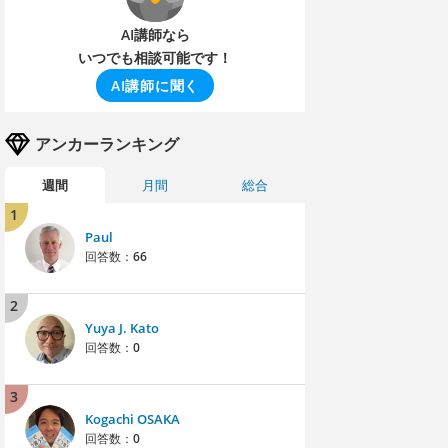
AI講師なら
いつでも相談可能です！
AI講師に聞く
アンカーランキング
週間
月間
総合
1
Paul
回答数：
66
2
Yuya J. Kato
回答数：
0
3
Kogachi OSAKA
回答数：
0