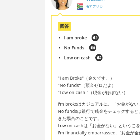
南アフリカ
回答
I am broke
No Funds
Low on cash
"I am Broke"（金欠です。）
"No funds"（預金ゼロだよ）
"Low on cash "（現金がほぼない）
I'm brokeはカジュアルに、「お金が
No fundsは銀行で残金をチェックすると、"
きた場合のことです。
Low on cashは「お金がない」とい
I'm financially embarrasse