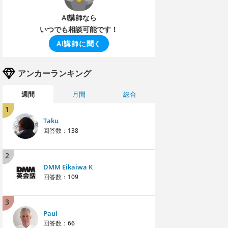
AI講師なら
いつでも相談可能です！
AI講師に聞く
アンカーランキング
週間
月間
総合
1
Taku
回答数：
138
2
DMM Eikaiwa K
回答数：
109
3
Paul
回答数：
66