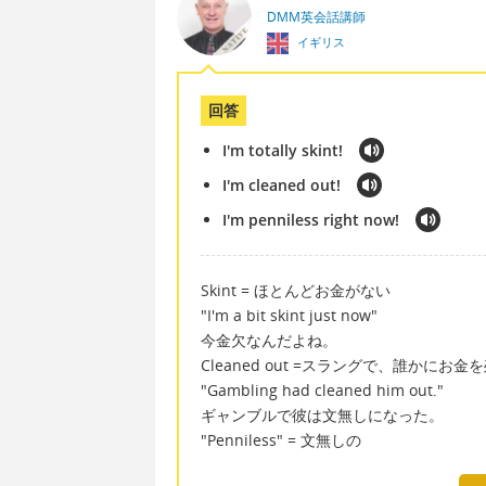
DMM英会話講師
イギリス
回答
I'm totally skint!
I'm cleaned out!
I'm penniless right now!
Skint = ほとんどお金がない
"I'm a bit skint just now"
今金欠なんだよね。
Cleaned out =スラングで、誰かにお
"Gambling had cleaned him out."
ギャンブルで彼は文無しになった。
"Penniless" = 文無しの