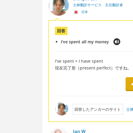
士林翻訳サービス 主任翻訳者
日本
回答
I've spent all my money
I've spent = I have spent
現在完了形（present perfect）ですね。
回答したアンカーのサイト
士
Ian W