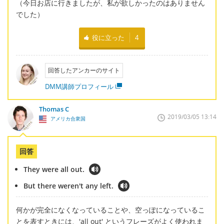
（今日お店に行きましたが、私が欲しかったのはありません
でした）
役に立った
4
回答したアンカーのサイト
DMM講師プロフィール
Thomas C
2019/03/05 13:14
アメリカ合衆国
回答
They were all out.
But there weren't any left.
何かが完全になくなっていることや、空っぽになっているこ
とを表すときには、'all out' というフレーズがよく使われま